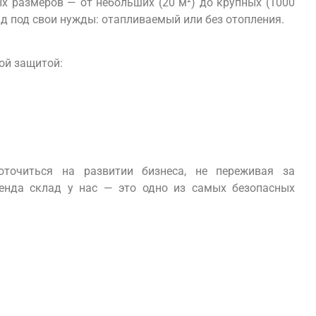
х размеров — от небольших (20 м²) до крупных (1000
ад под свои нужды: отапливаемый или без отопления.
ой защитой:
оточиться на развитии бизнеса, не переживая за
ренда склад у нас — это одно из самых безопасных