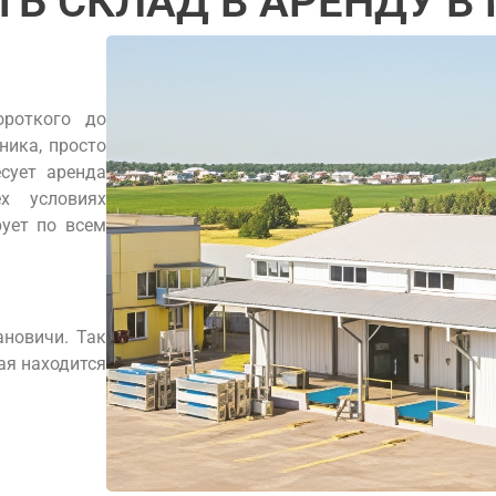
ТЬ СКЛАД В АРЕНДУ В
ороткого до
ника, просто
есует аренда
х условиях
рует по всем
ановичи. Так
ая находится