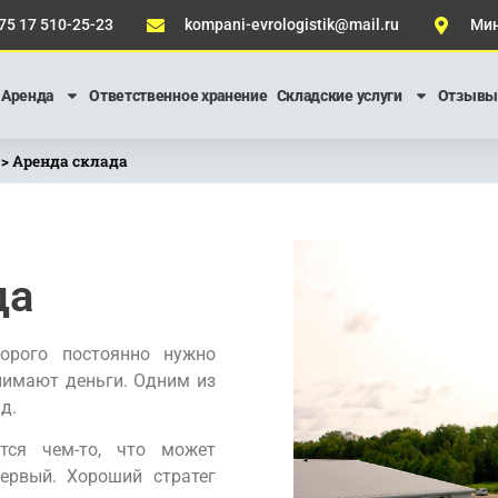
75 17 510-25-23
kompani-evrologistik@mail.ru
Мин
Аренда
Ответственное хранение
Складские услуги
Отзывы
>
Аренда склада
да
орого постоянно нужно
нимают деньги. Одним из
д.
тся чем-то, что может
ервый. Хороший стратег